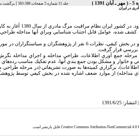
|
جلد 11 شماره 5 صفحات 588-583
برگشت به
ری در ایران
مرگ مادران يکي از مهم‌ترين شاخص‌هاي توسعه جوامع به شمار مي‌رود. در کشور ايران 
شف شده، عوامل قابل اجتناب شناسايي وبراي آنها مداخله طراحي و
در بخش کمي، نگرش 104 تن از کارکنان ستادي از طريق پرسشنامه و در بخش کيفي، نظرات 6 نفر از پژوهشگران و سياستگز
بررسي قرار گرفت.
تايج بخش كمي نشان داد كه بيشترين درصد کارکنان در مورد هر 3 مرحله جمع آوري اطلاعات، طراحي مداخله و اجراي مداخله 
و خانوار و مشكل بودن جمع بندي آنها، عدم تفكيك مناسب رده‌هاي 
اطلاعات)، برگزاري كميته‌ها به صورت تشريفاتي (در مرحله طراحي م
راي مداخله) از موارد ضعف اشاره شده در بخش كيفي توسط پژوهشگ
Creative Commons Attribution-NonCommercial 4.0 In
قابل بازنشر است.