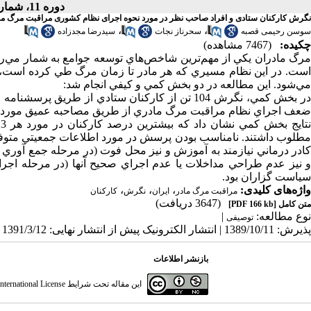
دوره 11، شماره 5 - ( مهر ـ آبان 1391 )
نگرش کارکنان ستادی و افراد صاحب نظر در مورد نحوه اجرای نظام کشوری مراقبت مرگ ماد
،
،
سوسن رحیمی قصبه
سحرناز نجات
سیدرضا مجدزاده
چکیده:
(7467 مشاهده)
است. در اين نظام مسيري که هر مادر تا زمان مرگ طي کرده است، ک
مي‌شود. اين مطالعه در دو بخش كمي و كيفي انجام شد:
ضعف اجراي نظام مراقبت مرگ مادري از طريق مصاحبه عميق مورد 
ن
مطلوب داشتند. نامناسب بودن پرسش در مورد اطلاعات جمعيتي متوفي 
كادر درماني نيازمند به آموزش و نيز محل فوت (در مرحله جمع آوري 
و نيز عدم طراحي مداخلات يا عدم اجراي صحيح آنها (در مرحله اج
سياست گزاران بود.
واژه‌های کلیدی:
،
،
،
مراقبت مرگ مادر
ایران
نگرش
کارکنان
(3647 دریافت)
متن کامل
[PDF 166 kb]
نوع مطالعه:
|
توصیفی
پذیرش: 1389/10/11 | انتشار الکترونیک پیش از انتشار نهایی: 1391/3/12 | انتشار: 1391/6/25
بازنشر اطلاعات
این مقاله تحت شرایط
ternational License