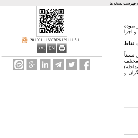
 فهرست نسخه ها
نظام مراقبت مرگ مادري از سال 1380 آغاز به کار نموده
 اجرا
‎ 20.1001.1.16807626.1391.11.5.1.1
اران در مورد نقاط
نگرش نسبتاً
مختلف
داخله)
ران و