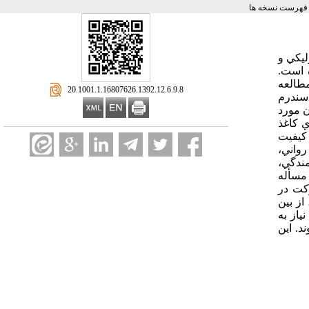
فهرست نسخه ها
بوليکي و
ه است.
مطالعه
‎ 20.1001.1.16807626.1392.12.6.9.8
 زندگي 23 نفر از زنان مبتلا به سندرم
ران مورد
ي كاغذ
 کيفيت
واني،
ندگي،
مسأله
کت در
ز بين
تن خصوصيات زنانگي و ظهور خصوصيات مردانگي و اختلال در رابطه زناشويي بود. با توجه به نتايج اين مطالعه، بيماران مبتلا به PCOS نياز به
د. اين