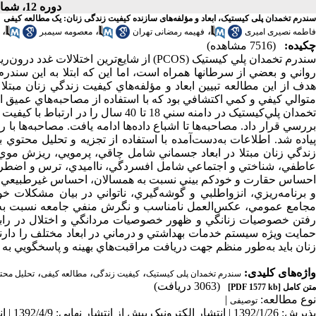
دوره 12، شماره 6 - ( آذر ـ دی 1392 )
سندرم تخمدان پلی کیستیک، ابعاد و مؤلفه‌های سازنده کیفیت زندگی زنان: یک مطالعه کیفی
،
،
،
فاطمه نصیری امیری
فهیمه رمضانی تهران
معصومه سیمبر
چکیده:
(7516 مشاهده)
سندرم تخمدان پلي کيستيک (PCOS) از شايع‌ترين
رواني و بعضي از سرطانها همراه است، اما اين که ابتلا به اين سندرم
هدف از اين مطالعه تبيين ابعاد و مؤلفه‌هاي کيفيت زندگي زنان مب
تخمدان پلي‌کيستيک در دامنه سني 18 ت
بررسي قرار داد. مصاحبه‌ها تا اشباع داده‌ها ادامه يافت. مصاحبه‌ها
پياده شد. اطلاعات به‌دست‌آمده با استفاده از تجزيه و تحليل محتو
زندگي زنان مبتلا در ابعاد جسماني شامل چاقي، پرمويي، ريزش موي 
عاطفي، شناختي و اجتماعي شامل افسردگي، نااميدي، ترس و اضطراب
احساس حقارت و خودکم بيني نسبت به همسالان، احساس غيرطبيعي ب
و برنامه‌ريزي، انزواطلبي و گوشه‌گيري، ناتواني در بيان مشکلات
مجامع عمومي، عکس‌العمل نامناسب و نگرش منفي جامعه نسبت به عل
حمايت ويژه سيستم خدمات بهداشتي و درماني در ابعاد مختلف را دارند ت
زنان بايد به‌طور منظم جهت دريافت مراقبت‌هاي بهينه و پاسخگويي به نيا
واژه‌های کلیدی:
،
،
،
سندرم تخمدان پلی کیستیک
کیفیت زندگی
مطالعه کیفی
تحلیل محت
(3063 دریافت)
متن کامل
[PDF 1577 kb]
نوع مطالعه:
|
توصیفی
پذیرش: 1392/1/26 | انتشار الکترونیک پیش از انتشار نهایی: 1392/4/9 | انتشار: 1392/8/24