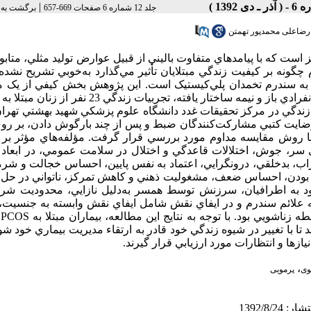
|
جلد 12 شماره 6 صفحات 669-657
برگشت به 
رضاعلی محمدپور تهمتن
 اختلالات غدد درون‌ريز است که با پيامدهاي متفاوت باليني از قبيل عوارض توليد مثلي، متا
 چگونه بر کيفيت زندگي مبتلايان تأثير مي‌گذارد به‌خوبي تشريح نشد
تلا به سندرم تخمدان پلي‌کيستيک است. اين پژوهش بخش کيفي از يک 
متوالي کيفي و کمي اکتشافي بود که با استفاده از مصاحبه‌هاي عميق انفرادي باز و نيمه ساختار يافته، تجربيات
ا 40 سال را در ارتباط با کيفيت زندگي در مرکز تحقيقات غدد دانشگاه علوم پزشکي شهيد بهشتي ته
 با رضايت كتبي مشاركت‌كنندگان ضبط و پس از چند بارگوش دادن، بر رو
ي با روش مقايسه مداوم مورد بررسي قرار گرفت. مؤلفه‌هاي مؤثر بر
سر، جوش، اختلالات قاعدگي و اختلال در سلامت عمومي، در ابعاد ر
، بدخلقي، درونگرايي، اعتماد به نفس پايين، احساس خجالت و شرم
ودن، احساس ضعف، مشغوليت ذهني و کاهش تمرکز، ناتواني در حل 
 خود به اطرافيان، سرزنش توسط همسر به‌دليل نازايي، محدوديت شر
ائم سندرم و در ايفاي نقش شامل ايفاي نقش وابسته به جنسيت، ا
رف
ا با تغيير در شيوه زندگي خود قادر به ارتقاء مديريت بيماري خود شون
زها و انتظارات مورد ارزيابي قرار گيرند.
،
وی
پرمویی