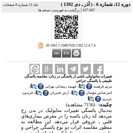
دوره 12، شماره 6 - ( آذر ـ دی 1392 )
جلد 12 شماره 6 صفحات
|
647-637
برگشت به فهرست نسخه ها
‎ 20.1001.1.16807626.1392.12.6.7.6
تغییرات متابولیکی ناشی از یائسگی در زنان: مقایسه یائسگی
طبیعی با یائسگی جراحی
،
،
مریم فرهمند
فهیمه رمضانی تهرانی
،
،
امیرعباس مؤمنان
آرش قنبریان
فریدون
عزیزی
چکیده:
(7156 مشاهده)
به‌دنبال يائسگي تغييرات متابوليک در بدن رخ
مي‌دهد که زنان يائسه را در معرض بيماري‌هاي
قلبي ـ عروقي قرار مي‌دهد. اين مطالعه به
منظور مقايسه اثرات دو نوع يائسگي جراحي و
طبيعي بر سندرم متابوليک و اجزاي آن در دو