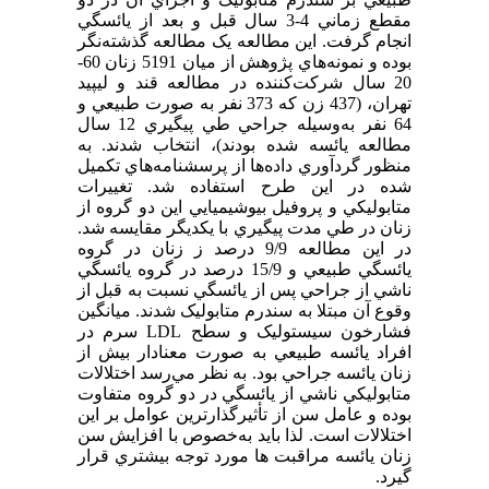
مقطع زماني 4-3 سال قبل و بعد از يائسگي
انجام گرفت. اين مطالعه يک مطالعه گذشته‌نگر
بوده و نمونه‌هاي پژوهش از ميان 5191 زنان 60-
20 سال شرکت‌کننده در مطالعه قند و ليپيد
تهران، (437 زن که 373 نفر به صورت طبيعي و
64 نفر به‌وسيله جراحي طي پيگيري 12 سال
مطالعه يائسه شده بودند)، انتخاب شدند. به
منظور گردآوري داده‌ها از پرسشنامه‌هاي تكميل
شده در اين طرح استفاده شد. تغييرات
متابوليکي و پروفيل بيوشيميايي اين دو گروه از
زنان در طي مدت پيگيري با يکديگر مقايسه شد.
در اين مطالعه 9/9 درصد ز زنان در گروه
يائسگي طبيعي و 15/9 درصد در گروه يائسگي
ناشي از جراحي پس از يائسگي نسبت به قبل از
وقوع آن مبتلا به سندرم متابوليک شدند. ميانگين
فشارخون سيستوليک و سطح LDL سرم در
افراد يائسه طبيعي به صورت معنادار بيش از
زنان يائسه جراحي بود. به نظر مي‌رسد اختلالات
متابوليکي ناشي از يائسگي در دو گروه متفاوت
بوده و عامل سن از تأثيرگذارترين عوامل بر اين
اختلالات است. لذا بايد به‌خصوص با افزايش سن
زنان يائسه مراقبت ها مورد توجه بيشتري قرار
گيرد.