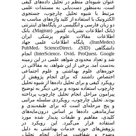
عنوان شیوه‌ای منظم در تحلیل داده‌های کیفی
است. به‌منظور دست‌یابی به مستندات علمی
مرتبط با شیوه تحلیل چارچوب، جستجوی
الکترونیک با استفاده از کلید واژه‌های مناسب به
دو زبان فارسی و انگلیسی در پایگاه‌های اینترنتی
(بانک اطلاعات نشریات کشور (Magiran)، بانک
اطلاعات مقالات علوم پزشکی ایران
(IranMedex)، پایگاه اطلاعات علمی جهاد
دانشگاهی (SID)، PubMed، ScienceDirect،
InterScience، Ovid، ProQuest، Google) انجام
شد و تعداد محدودی شواهد علمی در این زمینه
به‌دست آمد. برخی از این شواهد، به مقالاتی در
حوزه‌های علوم بهداشتی و علوم اجتماعی
اختصاص داشتند که برای انجام پژوهش از
رویکرد کیفی و برای تحلیل داده‌ها از شیوه تحلیل
چارچوب استفاده نموده و برخی دیگر به توضیح
پیرامون مراحل انجام تحلیل چارچوب پرداخته
بودند. تحلیل چارچوب، رویکردی سلسله مراتبی
و پنج مرحله‌ای است که برای طبقه‌‌بندی و
سازماندهی داده‌ها بر اساس درون‌مایه‌های
کلیدی، مفاهیم و طبقات پدیدار شده مورد
استفاده قرار می‌گیرد. این رویکرد در
پژوهش‌های حوزه خدمات بهداشتی به دلیل
وضوح و شفافیت مراحل انجام تحلیل،