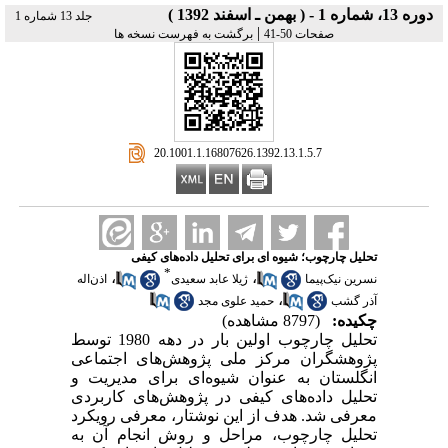
دوره 13، شماره 1 - ( بهمن ـ اسفند 1392 )
جلد 13 شماره 1
|
صفحات 50-41
برگشت به فهرست نسخه ها
‎ 20.1001.1.16807626.1392.13.1.5.7
تحلیل چارچوب؛ شیوه ای برای تحلیل داده‌های کیفی
*
،
،
نسرین نیک‌پیما
ژیلا عابد سعیدی
اذن‌اله
،
آذر گشب
حمید علوی مجد
چکیده:
(8797 مشاهده)
تحلیل چارچوب اولین بار در دهه 1980 توسط
پژوهشگران مرکز ملی پژوهش‌های اجتماعی
انگلستان به عنوان شیوه‌ای برای مدیریت و
تحلیل داده‌های کیفی در پژوهش‌های کاربردی
معرفی شد. هدف از این نوشتار، معرفی رویکرد
تحلیل چارچوب، مراحل و روش انجام آن به