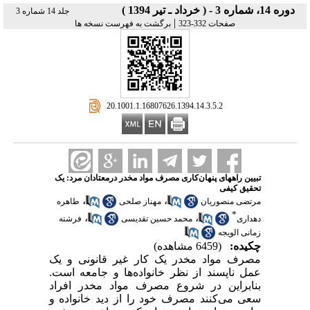
دوره 14، شماره 3 - ( خرداد ـ تیر 1394 )
جلد 14 شماره 3
|
صفحات 332-323
برگشت به فهرست نسخه ها
‎ 20.1001.1.16807626.1394.14.3.5.2
تبیین راههای پنهان‌کاری مصرف مواد مخدر درمعتادان مرد: یک
تحقیق کیفی
،
،
مرتضی منصوریان
مهناز صلحی
طاهره
*
،
،
دهداری
محمد حسین تقدیسی
فرشته
زمانی الویجه
چکیده:
(6459 مشاهده)
مصرف مواد مخدر یک کار غیر قانونی و یک
عمل ناپسند از نظر خانواده‌ها و جامعه است.
بنابراین در شروع مصرف مواد مخدر افراد
سعی می‌کنند مصرف خود را از دید خانواده و