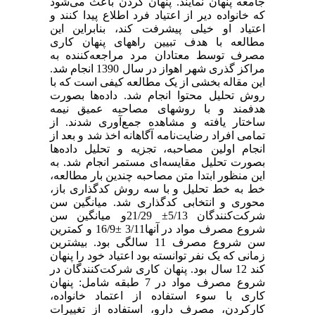
جامعه پنهان نمایند. پنهان کردن باعث می‌شود
که خانواده دیر از اعتیاد فرد اطلاع پیدا کنند و
اعتیاد او خیلی پیشرفت کند، بنابراین این
مطالعه با هدف تبیین راههای پنهان کاری
مصرف توسط معتادان مرد مراجعه‌کننده به
مراکز گذری شهر اهواز در سال 1390 انجام شد.
این مقاله بخشی از یک مطالعه کیفی است که با
روش تحلیل محتوا انجام شد. داده‌ها بصورت
هدفمند و با روشهای مصاحبه عمیق نیمه
ساختار یافته و مشاهده جمع‌آوری شدند. از
تمامی افراد رضایت‌نامه آگاهانه اخذ شد و بعد از
انجام اولین مصاحبه، تجزیه و تحلیل داده‌ها
بصورت تحلیل مقایسه‌ای مستمر انجام شد. به
این منظور ابتدا متن مصاحبه چندین بار مطالعه،
خط به خط تحلیل و با سه روش کدگذاری باز،
محوری و انتخابی کدگذاری شد. میانگین سن
شرکت‌کنندگان 5/13± 21/29و میانگین سن
شروع مصرف مواد در آنها3/11 ±16/9 و کمترین
سن شروع مصرف 11 سالگی بود. بیشترین
زمانی که یک نفر توانسته بود اعتیاد خود را پنهان
کند 12 سال بود. پنهان کاری شرکت‌کنندگان در
شروع مصرف مواد در 7 طبقه شامل: پنهان
کاری با سوء استفاده از اعتماد خانواده،
کارکردن، مصرف دارو، استفاده از تغییرات