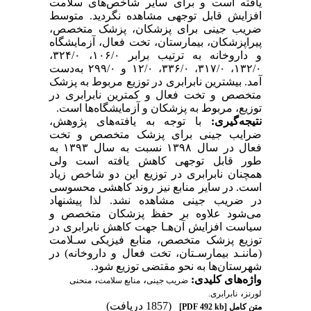
یافته است و برای سایر شاخص‌های سلامت
افزایش قابل توجهی مشاهده نگردید. متوسط
ضریب جینی برای پزشکان، پزشک متخصص،
پیراپزشکان، بیمارستان، تخت فعال، آزمایشگاه
و داروخانه به ترتیب برابر ۱۰۶/۰، ۳۲۴/۰،
۱۳۲/۰، ۳۱۷/۰، ۳۳۶/۰، ۱۲/۰ و ۲۹۹/۰ به‌دست
آمد. بیشترین نابرابری در توزیع مربوط به پزشک
متخصص و تخت فعال و کمترین نابرابری در
توزیع، مربوط به پزشکان و آزمایشگاه‌ها است.
نتیجه‌گیری:
با توجه به یافته‌های پژوهش،
ضرایب جینی برای پزشک متخصص و تخت
فعال در سال ۱۳۹۸ نسبت به سال ۱۳۹۳ به
طور قابل توجهی کاهش یافته است ولی
همچنان نابرابری در توزیع این دو شاخص زیاد
است. در سایر منابع نیز روند کاهشی محسوسی
در ضریب جینی مشاهده نشد. لذا پیشنهاد
می‌شود علاوه بر حفظ پزشکان متخصص و
سیاست افزایش آن‌هـا جهت کاهش نابرابری در
توزیع پزشک متخصص، منابع فیزیکی سـلامت
(ماننـد بیمارسـتان، تخت فعال و داروخانه) در
شهرستان‌ها به نحو مقتضی توزیع شود.
واژه‌های کلیدی:
،
،
ﺿﺮیب ﺟﯿﻨﯽ
منابع ﺳﻼﻣﺖ
ﻣﻨﺤﻨﯽ
،
ﻟﻮرﻧﺰ
نابرابری.
(1857 دریافت)
متن کامل
[PDF 492 kb]