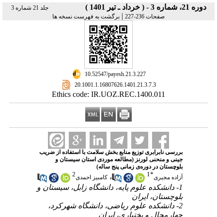
دوره 21، شماره 3 - ( خرداد ـ تیر 1401 )
جلد 21 شماره 3
|
صفحات 236-227
برگشت به فهرست نسخه ها
‎ 10.52547/payesh.21.3.227
‎ 20.1001.1.16807626.1401.21.3.7.3
Ethics code: IR.UOZ.REC.1400.011
بررسی نابرابری توزیع منابع بخش سلامت با استفاده از ضریب
جینی و منحنی لورنز (مطالعه موردی استان سیستان و
بلوچستان در دوره‌ی زمانی پنج ساله)
2
1
*
،
آزاده مجیری
کامبیز احمدی
1- دانشکده علوم پایه، دانشگاه زابل، سیستان و
بلوچستان، ایران
2- دانشکده علوم ریاضی، دانشگاه شهرکرد،
چهارمحال و بختیاری، ایران