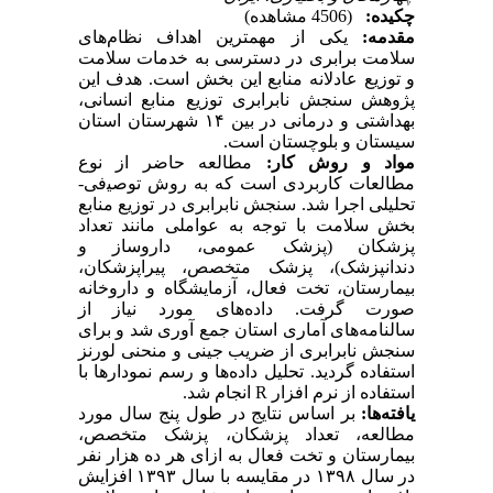
چکیده:
(4506 مشاهده)
مقدمه:
یکی از مهمترین اهداف نظام‌های
سلامت برابری در دسترسی به خدمات سلامت
و توزیع عادلانه منابع این بخش است. هدف این
پژوهش سنجش نابرابری توزیع منابع انسانی،
بهداشتی و درمانی در بین ۱۴ شهرستان‌ استان
سیستان و بلوچستان است.
مواد و روش‌ کار:
مطالعه ﺣﺎﺿﺮ از ﻧﻮع
ﻣﻄﺎﻟﻌﺎت ﮐﺎرﺑﺮدی است ﮐﻪ ﺑﻪ روش ﺗﻮﺻﯿفی-
تحلیلی اجرا شد. سنجش نابرابری در توزیع منابع
بخش سلامت با توجه به عواملی مانند تعداد
پزشکان (پزشک عمومی، داروساز و
دندانپزشک)، پزشک متخصص، پیراپزشکان،
بیمارستان، تخت فعال، آزمایشگاه و داروخانه
صورت گرفت. دادهﻫﺎی مورد نیاز از
سالنامه‌های آماری استان جمع آوری شد و برای
سنجش نابرابری از ضریب جینی و منحنی لورنز
استفاده گردید. تحلیل داده‌ها و رسم نمودارها با
استفاده از نرم افزار R انجام شد.
یافته‌ها:
بر اساس نتایج در طول پنج سال مورد
مطالعه، تعداد پزشکان، پزشک متخصص،
بیمارستان و تخت فعال به ازای هر ده هزار ﻧﻔﺮ
در سال ۱۳۹۸ در مقایسه با سال ۱۳۹۳ افزایش