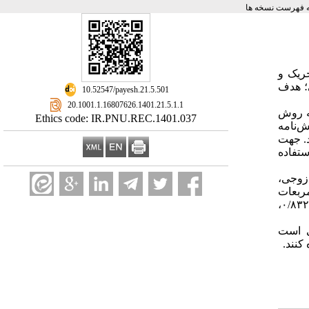
 فهرست نسخه ها
ریک و
؛ هدف
‎ 10.52547/payesh.21.5.501
‎ 20.1001.1.16807626.1401.21.5.1.1
ودند که به روش
Ethics code: IR.PNU.REC.1401.037
‌نامه
۲) و تمایل جنسی هالبرت (۱۹۹۱) استفاده شد. جهت
ستفاده
صر زوجی،
ربعات
خطای تقریب ۰/۰۶۴و شاخص برازش مقایسه‌ای ۰/۹۱۶ مطلوب ارزیابی شد. آلفای کرونباخ کل مقیاس ۰/۸۹۴ و زیر مقیاس‌ها به ترتیب ۰/۸۳۲،
ی است
کنند.