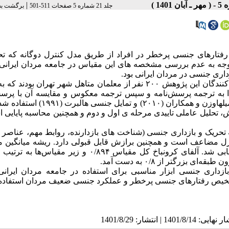
|
جلد 21 شماره 5 صفحات 511-501
برگشت به
فتارهای جنسی پرخطر در افراد از طریق مدل کنترل دوگانه که تح
 توجه به عدم بررسی مشخصه های این مقیاس در جامعه مردان ایرانی
ی جنسی در مردان ایرانی بود.
این مطالعه، یک طرح پژوهش توصیفی بود. شرکت کنندگان این پژوهش ۲۰۰ نفر از معلمان متاهل شهر تهران ب
دا به ترجمه پرسش‌نامه و سپس ترجمه معکوس و مقایسه آن با پرسش
اصلی پرداخته شد. در این پژوهش از مقیاس تحریک و بازداری جنسی میلهاوزن و همکاران (۰۱۰
، تحلیل عاملی تاییدی مرحله ی اول و دوم و همچنین محاسبه پایایی ا
 نشان داد که مدل۶ بعدی پرسش‌نامه تحریک و بازداری جنسی (شناخت های بازدارنده، روابط مهم، عنا
رل مضاعف است و همچنین برازش قابل قبولی دارد. ریشه میانگین م
ازداری جنسی ابزار مناسبی برای استفاده در جامعه مردان ایران
 تشخیص رفتارهای جنسی پرخطر و عملکرد جنسی ضعیف مردان استفاده 