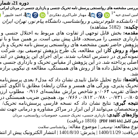
دوره 21، شماره 5 - ( مهر ـ آبان 1401 )
بررسی مشخصه های روانسنجی پرسش نامه تحریک جنسی و بازداری جنسی در مردان ایرانی
1
1
1
*
،
،
امین اسدی حیه
مهناز علی‌اکبری دهکردی
احمد علیپور
1- دانشکده علوم تربیتی و روانشناسی، دانشگاه پیام نور، تهران، ایران
چکیده:
(5182 مشاهده)
قدمه:
بخش قابل توجهی از تفاوت های مربوط به اختلال جنسی و ر
بازداری جنسی را می‌سنجد، قابل پیش بینی است. بر همین مبنا و با
پژوهش حاضر تعیین مشخصه های روانسنجی پرسش نامه تحریک و بازدار
واد و روش کار:
نمونه‌گیری در دسترس انتخاب شدند. برای اجرای این پژوهش در ابت
تجزیه و تحلیل داده ها از روش های همبستگی، مطالعه ی نیکویی برازش
شد.
افته‌ها:
نتایج تحلیل عامل تاییدی
تحریک پذیری، ویزگی های همسر و مکان رابطه) مطابق با الگوی کنت
۰/۸۰۵، ۰/۷۳۱، ۰/۷۸۰، ۰/۸۱۲، ۰/۷۶۶ بود. همچنین ضریب همبستگی درون طبقه‌ای بزرگتر از ۰/۸ به دست آمد.
تیجه گیری:
نتایج نشان داد که نسخه فارسی پرسش‌نامه تحریک/ ب
ومتخصصان می‌توانند از این ابزار در مراکز مشاوره و درمانی جهت
واژه‌های کلیدی:
،
،
،
بازداری جنسی
تحریک جنسی
خصوصیات روانسنجی
مردان
(1816 دریافت)
متن کامل
[PDF 1605 kb]
نوع مطالعه:
| موضوع مقاله:
توصیفی
روانشناسی سلامت
دریافت: 1400/11/29 | پذیرش: 1401/8/10 | انتشار الکترونیک پیش از انتشار نهایی: 1401/8/14 | انتشار: 1401/8/29