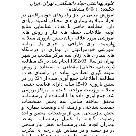
علوم بهداشتی جهاد دانشگاهی، تهران، ایران
چکیده:
(6404 مشاهده)
آموزش مبتنی بر نیاز رفتارهای خودمراقبتی در
افراد مبتلا به بیماری های مختلف اهمیت زیادی
دارد. مطالعه حاضر با هدف شناسایی منابع
اولیه اطلاعات، حیطه های نیاز و روش های
آموزشی مورد علاقه زنان سنین باروری مبتلا به
واژینیت برای طراحی و اجرای یک برنامه
آموزشی خودمراقبتی در بیماری در درمانگاه
های بیماری های زنان سه مرکز منتخب در شهر
تهران در سال 93-1392 انجام شد. در یک مطالعه
(توصیفی- تحلیلی) مقطعی، با استفاده از روش
نمونه گیری تصادفی ساده در راستای هدف
مطالعه، اطلاعات جمع آوری شده از 224 زن در
سنین باروری 49-15 ساله دارای فعالیت جنسی
مبتلا به واژینیت مراجعه کننده به مراکز بررسی
شد. جمع آوری داده ها با استفاده از پرسشنامه
محقق ساخته شامل سه بخش مشخصات
جمعیت شناختی و زمینه ای، وضعیت بیماری و
بخش نیازسنجی، پس از توضیحات محقق و اخذ
رضایت آگاهانه با تکمیل پرسشنامه توسط
بیماران انجام شد. پرسشنامه بخش نیاز سنجی
در دو حیطه و در مقیاس پنج درجه ای لیکرت
سنجیده شد. یافته ها نشان داد پزشکان، ماماها