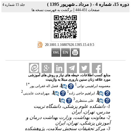
دوره 15، شماره 4 - ( مرداد ـ شهریور 1395 )
جلد 15 شماره 4
|
صفحات 451-444
برگشت به فهرست نسخه ها
‎ 20.1001.1.16807626.1395.15.4.9.5
منابع کسب اطلاعات، حیطه های نیاز و روش های آموزشی
مورد علاقه زنان سنین باروری مبتلا به واژینیت
1
*
1
،
معصومه ابراهیمی توانی
فضل اله غفرانی پور
2
1
،
،
ابراهیم حاجی زاده
‌ مهراندخت عابدینی
3
،
‌ علی منتظری
1- دانشکده علوم پزشکی، دانشگاه تربیت
مدرس، تهران، ایران
2- معاونت بهداشت، وزارت بهداشت درمان و
آموزش پزشکی، تهران، ایران
3- مرکز تحقیقات سنجش سلامت، پژوهشکده