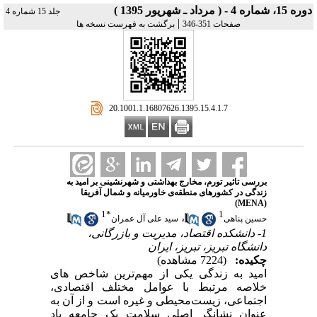
دوره 15، شماره 4 - ( مرداد ـ شهریور 1395 )
جلد 15 شماره 4
|
صفحات 351-346
برگشت به فهرست نسخه ها
‎ 20.1001.1.16807626.1395.15.4.1.7
بررسی تاثیر تورم، مخارج بهداشتی و شهرنشینی بر امید به
زندگی در کشورهای منطقه‌ی خاورمیانه و شمال آفریقا
(MENA)
1
*
1
،
حسین پناهی
سید علی آل عمران
1- دانشکده‌ اقتصاد، مدیریت و بازرگانی،
دانشگاه تبریز، تبریز، ایران
چکیده:
(7224 مشاهده)
امید به زندگی یکی از مهم‌ترین شاخص های
خلاصه مرتبط با عوامل مختلف اقتصادی،
اجتماعی، زیست‌محیطی و غیره است و از آن به
عنوان نشانگر اصلی سلامت یک جامعه یاد