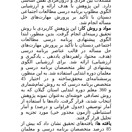
مشکلات بین فردی و درون‌فردی نقش اساسی
دارد. این پژوهش با هدف ارائه و ارزشیابی
الگوی مطلوب برنامه درسی مطالعات اجتماعی
دبستان با تأکید بر پرورش مهارت‌های حل
مسأله انجام شد.
مواد و روش کار:
این پژوهشِ کاربردی با روش
تحقیق زمینه‌ای انجام گرفت. بدین منظور، ابتدا
الگوی پیشنهادی برنامه درسی مطالعات
اجتماعی دبستان با تأکید بر پرورش مهارت‌های
حل مسأله در قالب عناصر برنامه درسی
(هدف، محتوا، راهبردهای یاددهی ـ یادگیری و
ارزشیابی) ارائه شد. برای ارزشیابی الگوی
پیشنهادی از نظر متخصصان برنامه درسی و
معلمان دوره ابتدایی استفاده شد. به این منظور،
پرسشنامه‌ای محقق‌ساخته و در اختیار 45
متخصص برنامه درسی که به روش تمام‌شماری
و 360 معلم دوره ابتدایی استان گیلان که به
روش تصادفی خوشه‌ای به‌عنوان نمونه پژوهش
انتخاب شدند، قرار گرفت. داده‌ها با استفاده از
آمار توصیفی (جدول فراوانی و درصد) و آمار
استنباطی (آزمون مجذور خی) مورد تجزیه و
تحلیل قرار گرفتند.
یافته ها:
یافته‌های تحقیق نشان داد که بیش از
85 درصد متخصصان برنامه درسی و معلمان