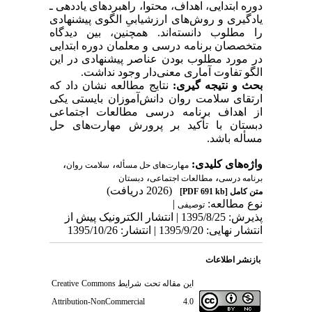
دوره ابتدایی، اهداف، محتوا، راهبردهای یاددهی ـ
یادگیری و روش‌های ارزشیابیِ الگوی پیشنهادی
را مطلوب دانسته‌اند. همچنین، بین دیدگاه
متخصصان برنامه درسی و معلمان دوره ابتدایی
در مورد مطلوب بودن عناصر پیشنهادی در این
الگو تفاوت آماری معنی‌دار وجود نداشت.
بحث و نتیجه گیری:
نتایج مطالعه نشان داد که
ارتقای سلامت روان دانش‌آموزان بایستی یکی
از اهداف برنامه درسی مطالعات اجتماعی
دبستان با تأکید بر پرورش مهارت‌های حل
مسأله باشد.
واژه‌های کلیدی:
،
،
مهار‌ت‌های حل مسأله
سلامت روان
،
،
برنامه درسی
مطالعات اجتماعی
دبستان
(2026 دریافت)
متن کامل
[PDF 691 kb]
نوع مطالعه:
|
توصیفی
پذیرش: 1395/8/25 | انتشار الکترونیک پیش از
انتشار نهایی: 1395/9/20 | انتشار: 1395/10/26
بازنشر اطلاعات
این مقاله تحت شرایط
Creative Commons
Attribution-NonCommercial 4.0