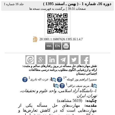
دوره 16، شماره 1 - ( بهمن ـ اسفند 1395 )
جلد 16 شماره 1
|
صفحات 51-39
برگشت به فهرست نسخه ها
‎ 20.1001.1.16807626.1395.16.1.4.7
نقش مهارت‌های حل مسأله در بروز رفتارهای سالم و مثبت:
ارائه و ارزشیابی الگوی مطلوب برنامه درسی مطالعات
اجتماعی دبستان
1
1
*
،
سمیرا ابراهیم پور کومله
عزت اله نادری
1
،
مریم سیف نراقی
1- دانشگاه آزاد اسلامی، واحد علوم و تحقیقات،
تهران، ایران
چکیده:
(5619 مشاهده)
مقدمه:
مهارت‌های حل مسأله یکی از
مهارت‌هایی است که در کاهش تعارض‌ها و