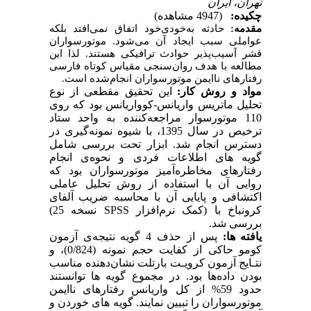
تهران، اﻳﺮان
چکیده:
(4947 مشاهده)
مقدمه:
حادثه به‌خودی‌خود اتفاق نمی‌افتد بلکه
عواملی سبب ایجاد آن می‌شود. موتورسواران
قشر آسیب‌پذیر حوادث ترافیکی هستند. لذا این
مطالعه با هدف روان‌سنجی مقیاس کوتاه فارسی
رفتارهای ناایمن موتورسواران انجام‌شده است.
مواد و روش کار:
این تحقیق مقطعی از نوع
تحلیل ماتریس واریانس-کوواریانس بود که روی
110 موتورسوار مراجعه‌کننده به واحد ستاد
ترخیص در سال 1395، با شیوه نمونه‌گیری در
دسترس انجام شد. ابزار تحت بررسی شامل
گویه های اطلاعات فردی و نحوه‌ی انجام
رفتارهای مخاطره‌آمیز موتورسواران بود که
روایی آن با استفاده از روش تحلیل عاملی
اکتشافی و پایایی آن با محاسبه ضریب آلفای
کرونباخ با (کمک نرم‌افزار
SPSS
نسخه 25)
بررسی شد.
یافته ها:
پس از حذف 4 گویه نتیجه‌ی آزمون
کومو حاکی از کفایت حجم نمونه (0/824)، و
نتـایج آزمون کرویـت بارتلت نشان‌دهنده مناسب
بودن داده‌ها بود.
در مجموع گویه ها توانستند
حدود 59% از کل واریانس رفتارهای ناایمن
موتورسواران را تبیین نمایند. گویه های خوردن و