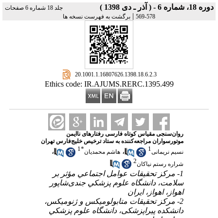
دوره 18، شماره 6 - ( آذر ـ دی 1398 )
جلد 18 شماره 6 صفحات
|
578-569
برگشت به فهرست نسخه ها
‎ 20.1001.1.16807626.1398.18.6.2.3
Ethics code: IR.AJUMS.RERC.1395.499
روان‌سنجی مقیاس کوتاه فارسی رفتارهای ناایمن
موتورسواران مراجعه‌کننده به ستاد ترخیص خلیج‌فارس تهران
1
*
1
،
،
نسیم نریمانی
هاشم محمدیان
2
شراره رستم نیاکان
1- ﻣﺮﻛﺰ تحقیقات ﻋﻮاﻣﻞ اﺟﺘﻤﺎﻋﻲ مؤثر ﺑﺮ
ﺳﻼﻣﺖ، داﻧﺸﮕﺎه ﻋﻠﻮم ﭘﺰﺷﻜﻲ جندی‌شاپور
اهواز، اهواز، اﻳﺮان
2- مرکز تحقیقات متابولومیکس و ژنومیکس،
دانشکده پیراپزشکی، داﻧﺸﮕﺎه ﻋﻠﻮم ﭘﺰﺷﻜﻲ