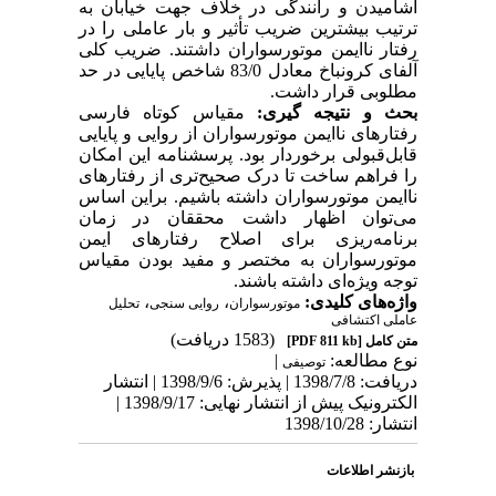
آشامیدن و رانندگی در خلاف جهت خیابان به
ترتیب بیشترین ضریب تأثیر و بار عاملی را در
رفتار ناایمن موتورسواران داشتند. ضریب کلی
آلفای کرونباخ معادل 83/0 شاخص پایایی در حد
مطلوبی قرار داشت.
بحث و نتیجه گیری:
مقیاس کوتاه فارسی
رفتارهای ناایمن موتورسواران از روایی و پایایی
قابل‌قبولی برخوردار بود. پرسشنامه این امکان
را فراهم ساخت تا درک صحیح‌تری از رفتارهای
ناایمن موتورسواران داشته باشیم. براین اساس
می‌توان اظهار داشت محققان در زمان
برنامه‌ریزی برای اصلاح رفتارهای ایمن
موتورسواران به مختصر و مفید بودن مقیاس
توجه ویژه‌ای داشته باشند.
واژه‌های کلیدی:
،
،
موتورسواران
روایی سنجی
تحلیل
عاملی اکتشافی
(1583 دریافت)
متن کامل
[PDF 811 kb]
نوع مطالعه:
|
توصیفی
دریافت: 1398/7/8 | پذیرش: 1398/9/6 | انتشار
الکترونیک پیش از انتشار نهایی: 1398/9/17 |
انتشار: 1398/10/28
بازنشر اطلاعات