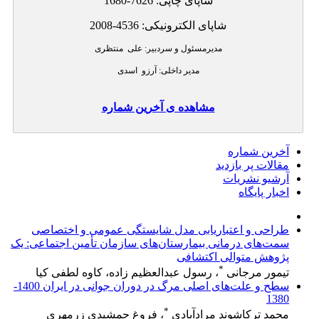
شاپای چاپی:
1680-7626
شاپای الکترونیکی:
2008-4536
مدیرمسئول و سردبیر: علی منتظری
مدیر داخلی:
آرزو اسدی
مشاهده ی آخرین شماره
آخرین شماره
مقالات پر بازدید
آرشیو نشریات
اخبار پایگاه
طراحی و اعتباریابی مدل شایستگی عمومی و اختصاصی
سمت‌های درمانی بیمارستان‌های سازمان تأمین اجتماعی: یک
پژوهش متوالی اکتشافی
*
تیمور مرجانی
، رسول عبدالعظیم زاده، کاوه لطفی کیا
سطح و علت‌های اصلی مرگ در دوران جوانی در ایران 1400-
1380
*
محمد ترکاشوند مرادآبادی
، فروغ جمشیدی زرمهری