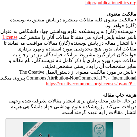
http://publicationethics.or
الکیت معنوی
مالکیت معنوی کلیه مقالات منتشره در پایش متعلق به نویسنده
گان) خواهد بود.
 نویسنده (گان) به پژوهشکده علوم بهداشتی جهاد دانشگاهی به عنوان
اشر مجله پایش اجازه می دهند تا مقالات آنان را منتشر کند.
License
 با انتشار مقاله در پایش نویسنده (گان) مقالات موافقت می‌نمایند تا
قالات آنان بدون هیچ محدودیتی مورد استفاده و بهره برداری
وانندگان قرار گیرد مشروط بر آنکه خوانندگان نیز در ارجاع به
قالات مورد بهره برداری با ذکر کامل نام نویسندگان، نام مقاله و
ایر مشخصات آن را به درستی مشخص نمایند.
• پایش در مورد مالکیت معنوی از دستورالعمل The Creative
Commons Attribution-NonCommercial ۴.۰ Internationa پیروی میکند.
https://creativecommons.org/licenses/by-nc/۴.
زینه چاپ مقاله
ر حال حاضر مجله پایش برای انتشار مقالات پذیرفته شده وجهی
ریافت نمی‌کند. پژوهشکده علوم بهداشتی جهاد دانشگاهی هزینه
نتشار مقالات را به عهده گرفته است.