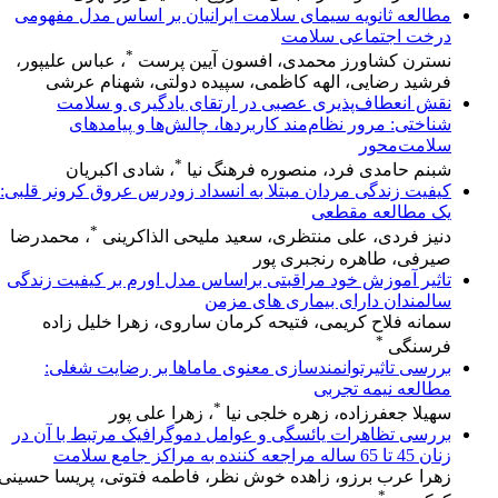
مطالعه ثانویه سیمای سلامت ایرانیان بر اساس مدل مفهومی
درخت اجتماعی سلامت
*
نسترن کشاورز محمدی، افسون آیین پرست
، عباس علیپور،
فرشید رضایی، الهه کاظمی، سپیده دولتی، شهنام عرشی
نقش انعطاف‌پذیری عصبی در ارتقای یادگیری و سلامت
شناختی: مرور نظام‌مند کاربردها، چالش‌ها و پیامدهای
سلامت‌محور
*
شبنم حامدی فرد، منصوره فرهنگ نیا
، شادی اکبریان
کیفیت زندگی مردان مبتلا به انسداد زودرس عروق کرونر قلبی:
یک مطالعه مقطعی
*
دنیز فردی، علی منتظری، سعید ملیحی الذاکرینی
، محمدرضا
صیرفی، طاهره رنجبری پور
تاثیر آموزش خود مراقبتی براساس مدل اورم بر کیفیت زندگی
سالمندان دارای بیماری های مزمن
سمانه فلاح کریمی، فتیحه کرمان ساروی، زهرا خلیل زاده
*
فرسنگی
بررسی تاثیرتوانمندسازی معنوی ماماها بر رضایت شغلی:
مطالعه نیمه تجربی
*
سهیلا جعفرزاده، زهره خلجی نیا
، زهرا علی پور
بررسی تظاهرات یائسگی و عوامل دموگرافیک مرتبط با آن در
زنان 45 تا 65 ساله مراجعه کننده به مراکز جامع سلامت
زهرا عرب برزو، زاهده خوش نظر، فاطمه فتوتی، پریسا حسینی
*