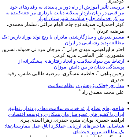
کوکمری
بررسی تأثیر آموزش از راه دور بر پایبندی به رفتارهای خود
مراقبتی در زنان باردار مبتلابه دیابت بارداری مراجعه‌کننده به
مراکز خدمات جامع سلامت شهرستان اهواز
کوثر احمدیان، صدیقه نوح جاه، الهام مراغی، سلماز محمدی،
*
مرضیه عربان
مسیر پذیرش و سازگارشدن مادران با رنج تولد نوزاد نارس: یک
مطالعه پدیدارشناسی در ایران
*
احترام ابراهیمی، مهدی خزلی
، مرجان مردانی حموله، نسرین
منصوری، علی الماسی، بدریه کرمی
ارتباط بین سواد سلامت و اتخاذ رفتارهای پیشگیرانه از
پوسیدگی دندان در بین دانش آموزان
*
رحمن پناهی
، فاطمه عسگری، مرضیه طالبی طبس، رقیه
حیدری
مدل چرخ‌فلک پژوهش در نظام سلامت
*
علی محمد مصدق راد
شاخص‌های نظام ارائه خدمات سلامت دهان و دندان: تطبیق
ایران با کشورهای عضو سازمان همکاری و توسعه اقتصادی
ابراهیم جعفری پویان، منیره حیدری، زهرا اسدی پیری
شناسایی شاخص‌های ارزیابی عملکرد اتاق عمل بیمارستان‌ها:
یک مطالعه مرور حیطه‌ای