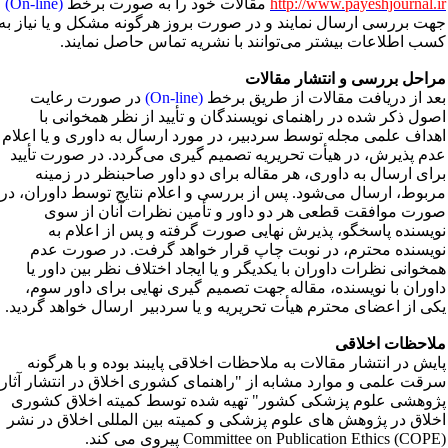
http://www.payeshjournal.i
مقالات خود را به صورت برخط
(On-line)
هت بررسی ارسال نمایند و در صورت بروز هرگونه مشکل و یا نیاز به
سب اطلاعات بیشتر می‌توانند با نشریه تماس حاصل نمایند.
راحل بررسی و انتشار مقالات
عد از دریافت مقالات از طریق برخط
(On-line)
در صورت رعایت
صول ذکر شده در راهنمای نویسندگان و تأیید از نظر همخوانی با
هداف علمی مجله توسط سردبیر، در مورد ارسال به داوری و یا اعلام
دم پذیرش، در هیأت تحریریه تصمیم گیری می‌گردد. در صورت تأیید
رای ارسال به داوری، هر مقاله برای دو داور صاحبنظر در زمینه
ربوط، ارسال می‌شود. پس از بررسی و اعلام نتایج توسط داوران، در
ورت موافقت قطعی هر دو داور و تأمین نظرات آنان از سوی
ویسنده پاسخگو، پذیرش نهایی صورت گرفته و پس از اعلام به
ویسنده محترم، در نوبت چاپ قرار خواهد گرفت. در صورت عدم
مخوانی نظرات داوران با یکدیگر و یا ایجاد اختلاف نظر بین داور یا
اوران با نویسنده، مقاله جهت تصمیم گیری نهایی برای داور سوم،
کی از اعضای محترم هیأت تحریریه و یا سردبیر ارسال خواهد گردید.
لاحظات اخلاقی
ایش در انتشار مقالات به ملاحظات اخلاقی پایبند بوده و با هرگونه
رقت علمی و موارد مشابه از "راهنمای کشوری اخلاق در انتشار آثار
ژوهشی علوم پزشکی کشور" تهیه شده توسط کمیته اخلاق کشوری
خلاق در پژوهش های علوم پزشکی و کمیته بین المللی اخلاق در نشر
Committee on Publication Ethics (COP) پیروی می کند.