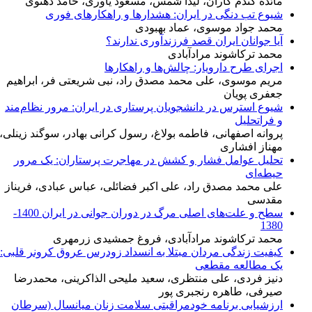
مائده گندم کاران، لیدا شمس، مسعود یاوری، حامد دهنوی
شیوع تب دنگی در ایران: هشدارها و راهکارهای فوری
محمد جواد موسوی، عماد بهبودی
آیا جوانان ایران قصد فرزندآوری ندارند؟
محمد ترکاشوند مرادآبادی
اجرای طرح دارویار: چالش‌ها و راهکارها
مریم موسوی، علی محمد مصدق راد، نبی شریعتی فر، ابراهیم
جعفری پویان
شیوع استرس در دانشجویان پرستاری در ایران: مرور نظام‌مند
و فراتحلیل
پروانه اصفهانی، فاطمه بولاغ، رسول کرانی بهادر، سوگند زینلی،
مهناز افشاری
تحلیل عوامل فشار و کشش در مهاجرت پرستاران: یک مرور
حیطه‌ای
علی محمد مصدق راد، علی اکبر فضائلی، عباس عبادی، فریناز
مقدسی
سطح و علت‌های اصلی مرگ در دوران جوانی در ایران 1400-
1380
محمد ترکاشوند مرادآبادی، فروغ جمشیدی زرمهری
کیفیت زندگی مردان مبتلا به انسداد زودرس عروق کرونر قلبی:
یک مطالعه مقطعی
دنیز فردی، علی منتظری، سعید ملیحی الذاکرینی، محمدرضا
صیرفی، طاهره رنجبری پور
ارزشیابی برنامه خودمراقبتی سلامت زنان میانسال (سرطان